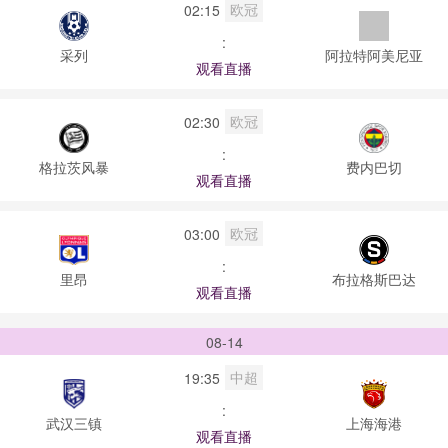
欧冠
02:15
:
采列
阿拉特阿美尼亚
观看直播
欧冠
02:30
:
格拉茨风暴
费内巴切
观看直播
欧冠
03:00
:
里昂
布拉格斯巴达
观看直播
08-14
中超
19:35
:
武汉三镇
上海海港
观看直播