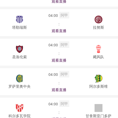
观看直播
阿甲
04:00
:
塔勒瑞斯
拉努斯
观看直播
阿甲
04:00
:
圣洛伦索
飓风队
观看直播
阿甲
04:00
:
罗萨里奥中央
阿尔多斯维
观看直播
阿甲
04:00
:
科尔多瓦学院
甘拿斯亚门多萨