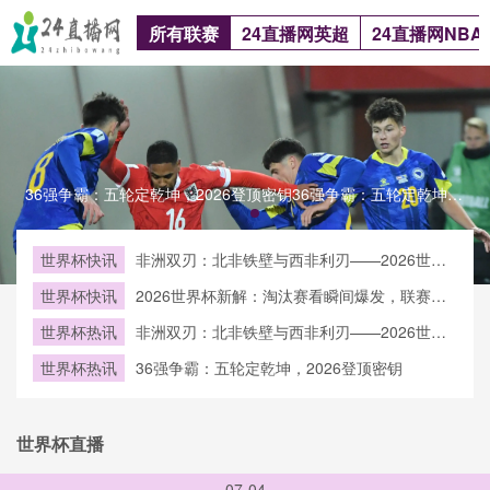
所有联赛
24直播网英超
24直播网NBA
36强争霸：五轮定乾坤，2026登顶密钥36强争霸：五轮定乾坤，2026登顶密钥
世界杯快讯
非洲双刃：北非铁壁与西非利刃——2026世界
杯预选赛战术博弈解析
世界杯快讯
2026世界杯新解：淘汰赛看瞬间爆发，联赛靠
长线续航
世界杯热讯
非洲双刃：北非铁壁与西非利刃——2026世界
杯预选赛战术博弈解析
世界杯热讯
36强争霸：五轮定乾坤，2026登顶密钥
世界杯直播
07-04