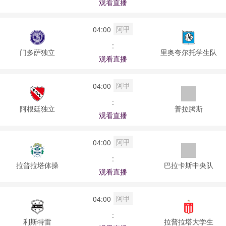
观看直播
阿甲
04:00
:
门多萨独立
里奥夸尔托学生队
观看直播
阿甲
04:00
:
阿根廷独立
普拉腾斯
观看直播
阿甲
04:00
:
拉普拉塔体操
巴拉卡斯中央队
观看直播
阿甲
04:00
:
利斯特雷
拉普拉塔大学生