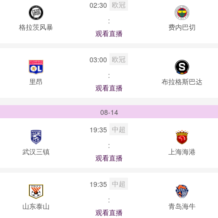
欧冠
02:30
:
格拉茨风暴
费内巴切
观看直播
欧冠
03:00
:
里昂
布拉格斯巴达
观看直播
08-14
中超
19:35
:
武汉三镇
上海海港
观看直播
中超
19:35
:
山东泰山
青岛海牛
观看直播