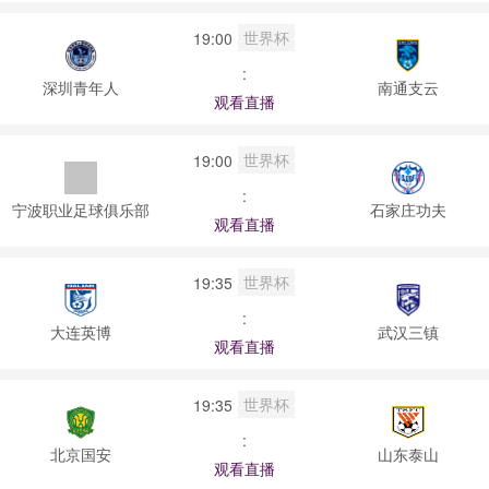
世界杯
19:00
:
深圳青年人
南通支云
观看直播
世界杯
19:00
:
宁波职业足球俱乐部
石家庄功夫
观看直播
世界杯
19:35
:
大连英博
武汉三镇
观看直播
世界杯
19:35
:
北京国安
山东泰山
观看直播