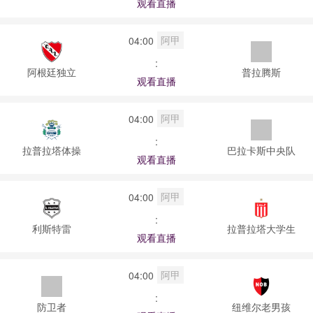
观看直播
阿甲
04:00
:
阿根廷独立
普拉腾斯
观看直播
阿甲
04:00
:
拉普拉塔体操
巴拉卡斯中央队
观看直播
阿甲
04:00
:
利斯特雷
拉普拉塔大学生
观看直播
阿甲
04:00
:
防卫者
纽维尔老男孩