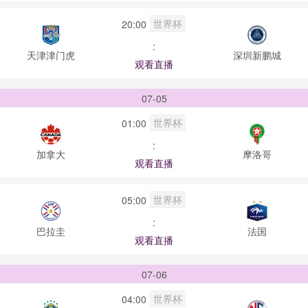
世界杯
20:00
:
天津津门虎
深圳新鹏城
观看直播
07-05
世界杯
01:00
:
加拿大
摩洛哥
观看直播
世界杯
05:00
:
巴拉圭
法国
观看直播
07-06
世界杯
04:00