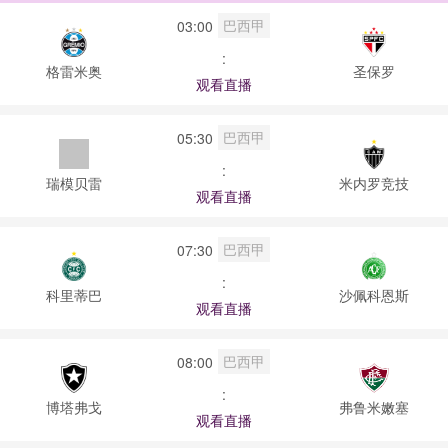
巴西甲
03:00
:
格雷米奥
圣保罗
观看直播
巴西甲
05:30
:
瑞模贝雷
米内罗竞技
观看直播
巴西甲
07:30
:
科里蒂巴
沙佩科恩斯
观看直播
巴西甲
08:00
:
博塔弗戈
弗鲁米嫩塞
观看直播