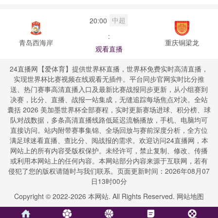
中超
20:00
:
青岛西海岸
重庆铜梁龙
观看直播
24直播网【爱体育】提供世界杯直播，世界杯免费实时高清直播，
实现世界杯比赛视频在线观看无插件。平台同步官网实时比分推
送、热门赛事高清直播入口及最新比赛战报同步更新，从小组赛到
决赛，比分、直播、战报一站集成，无缝追踪每场焦点对决。全站
囊括 2026 美加墨世界杯全部赛程，实时更新赛场进球、积分榜、球
队对战数据，多条高清直播线路低延迟流畅播放，手机、电脑均可
直接访问。站内附带赛事集锦、全场回放与赛前深度分析，全方位
满足球迷看直播、查比分、阅战报的需求。欢迎访问24直播网，本
网站上的所有内容受版权保护。未经许可，禁止复制、修改、传播
或利用本网站上的任何内容。本网站部分内容来源于互联网，若有
侵犯了您的版权请随时与我们联系。页面更新时间：2026年08月07
日13时00分
Copyright © 2022-
2026
本网站. All Rights Reserved.
网站地图